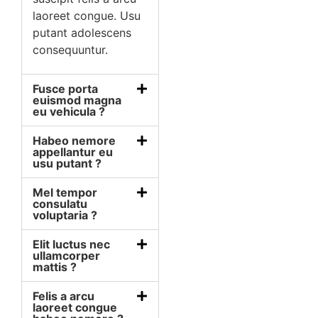
laoreet congue. Usu
putant adolescens
consequuntur.
Fusce porta
euismod magna
eu vehicula ?
Habeo nemore
appellantur eu
usu putant ?
Mel tempor
consulatu
voluptaria ?
Elit luctus nec
ullamcorper
mattis ?
Felis a arcu
laoreet congue