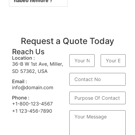
habeo nemore ?
Request a Quote Today
Reach Us
N
Location :
a
36-B W 1st Ave, Miller,
m
V
A
e
SD 57362, USA
o
c
*
o
h
r
t
Email :
n
e
info@domain.com
a
r
a
n
P
m
a
Phone :
u
a
r
+1-800-123-4567
m
p
+1 123-456-7890
C
o
o
s
m
e
m
O
e
f